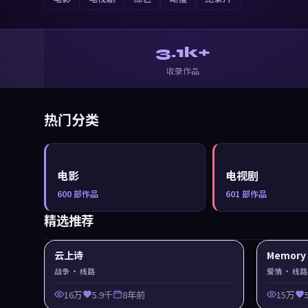
3.1k+
收录作品
热门分类
电影
电视剧
600
部作品
601
部作品
精选推荐
云上诗
Memor
战争
· 线路
爱情
· 线路
16万
5.9千
8年前
15万