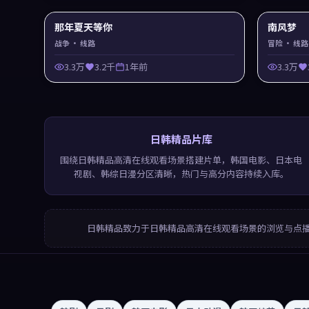
那年夏天等你
南风梦
战争
· 线路
冒险
· 线路
3.3万
3.2千
1年前
3.3万
日韩精品片库
围绕日韩精品高清在线观看场景搭建片单，韩国电影、日本电
视剧、韩综日漫分区清晰，热门与高分内容持续入库。
日韩精品
致力于
日韩精品高清在线观看
场景的浏览与点