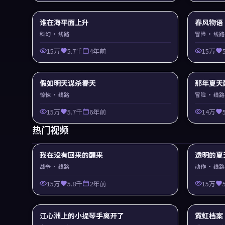
谁在海平面上升
春风物语
科幻
· 线路
冒险
· 线路
15万
5.7千
4年前
15万
假如明天谋杀春天
那年夏天
惊悚
· 线路
冒险
· 线路
15万
5.7千
6年前
14万
热门视频
我在没有回来的醒来
透明的夏
战争
· 线路
动作
· 线路
15万
5.8千
2年前
15万
江心洲上的小提琴手离开了
霓虹档案