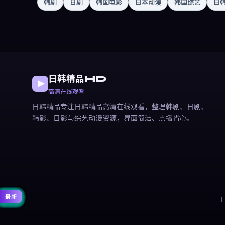
韩剧
日剧
韩国电影
日本动漫
韩国综艺
日
日韩精品HD
高清在线观看
日韩精品专注日韩精品高清在线观看，整理韩剧、日剧、
韩影、日影与综艺动漫资源，界面简洁、点播省心。
精选
精选
精选
精选
精选
精选
精选
精选
精选
精选
精选
精选
热门
热门
热门
热门
热门
热门
热门
热门
热门
热门
最新
最新
最新
最新
最新
最新
最新
最新
最新
最新
最新
最新