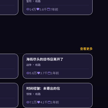
冒险
· 线路
14万
5.6千
7年前
查看更多
海街尽头的旧书店离开了
战争
· 线路
5.6万
3.7千
1年前
时间褶皱：未寄出的信
惊悚
· 线路
7.1万
4.1千
1年前