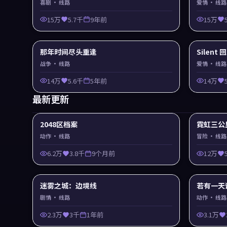
喜剧
· 线路
爱情
· 线路
15万
5.7千
9年前
15万
那年时间尽头重逢
Silent
战争
· 线路
爱情
· 线路
14万
5.6千
5年前
14万
最新更新
2048区档案
霓虹三公
动作
· 线路
冒险
· 线路
6.2万
3.8千
9个月前
12万
迷雾之城：边境线
若有一天
剧情
· 线路
动作
· 线路
2.3万
3千
1年前
3.1万