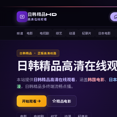
日韩精品HD
高清在线观看
电影
电视剧
综艺
动漫
纪录片
日本电影
频道
日韩精品 · 正版高清线路
日韩精品高清在线
本站提供
日韩精品高清在线观看
，涵盖
韩国电影
、
日本
漫
，
日韩精品
多终端流畅点播。
开始观看
精品电影
电影
电视剧
综艺
动漫
纪录片