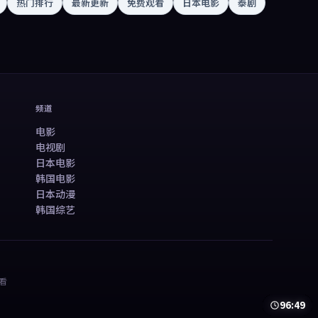
热门排行
最新更新
免费观看
日本电影
泰剧
频道
电影
电视剧
日本电影
韩国电影
日本动漫
韩国综艺
看
81:54
99:12
50:13
78:21
99:59
99:48
99:40
45:38
99:29
40:23
41:03
48:12
50:13
78:21
99:59
99:48
99:40
45:38
99:29
40:23
41:03
48:12
99:06
99:08
46:20
99:30
95:15
98:29
48:53
99:05
97:33
46:24
99:45
96:49