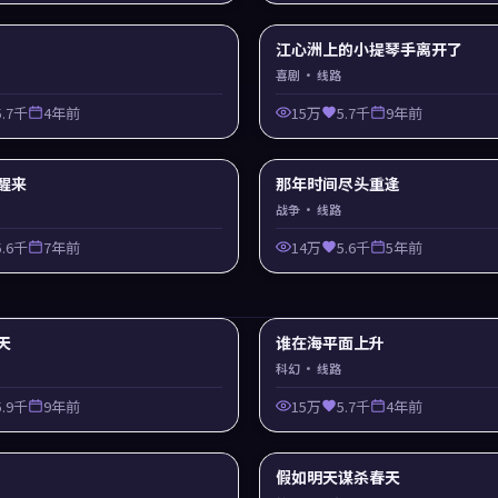
江心洲上的小提琴手离开了
喜剧
· 线路
5.7千
4年前
15万
5.7千
9年前
醒来
那年时间尽头重逢
战争
· 线路
5.6千
7年前
14万
5.6千
5年前
天
谁在海平面上升
科幻
· 线路
5.9千
9年前
15万
5.7千
4年前
假如明天谋杀春天