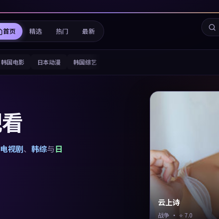
首页
精选
热门
最新
韩国电影
日本动漫
韩国综艺
观看
电视剧
、
韩综
与
日
云上诗
战争
· ⭐
7.0