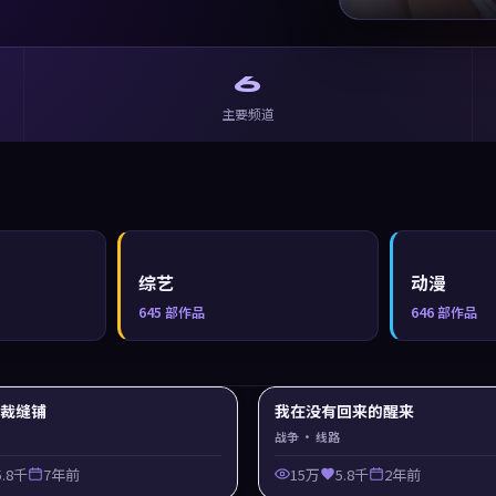
6
主要频道
综艺
动漫
645
部作品
646
部作品
y 裁缝铺
我在没有回来的醒来
战争
· 线路
5.8千
7年前
15万
5.8千
2年前