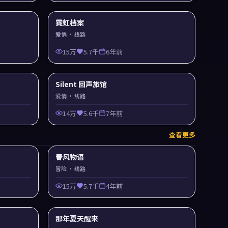
霓虹档案
爱情
· 线路
15万
5.7千
6年前
Silent 回声旅馆
爱情
· 线路
14万
5.6千
7年前
查看更多
春风物语
冒险
· 线路
15万
5.7千
4年前
那年夏天醒来