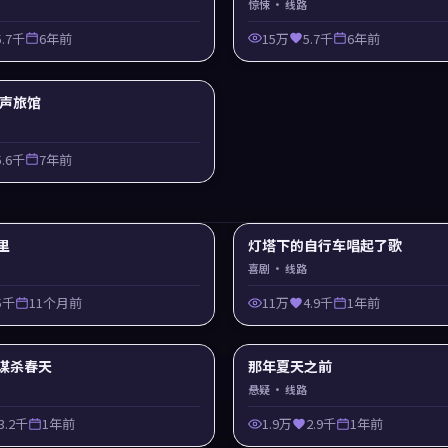
惊悚
· 线路
5.7千
6年前
15万
5.7千
6年前
 回声旅馆
5.6千
7年前
里
灯塔下的自行车唱起了歌
喜剧
· 线路
5千
11个月前
11万
4.9千
1年前
谋杀春天
那年夏天之前
悬疑
· 线路
3.2千
1年前
1.9万
2.9千
1年前