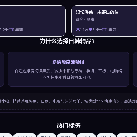
记忆海关：未寄出的信
冒险
· 线路
3.2千
1年前
14万
5.4千
1年前
为什么选择
日韩精品
？
多清晰度流畅播
自适应带宽切换画质，减少卡顿与等待，手机、平板、电脑端
均可稳定观看日韩精品内容。
播体验，持续整理韩剧、日剧、电影与综艺片单，按类型地区快速筛选；高清线
热门标签